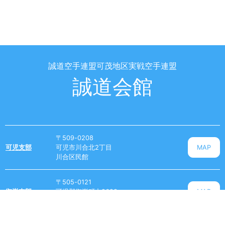
ョ
ン
誠道空手連盟可茂地区実戦空手連盟
誠道会館
〒509-0208
可児支部
可児市川合北2丁目
MAP
川合区民館
〒505-0121
御嵩支部
可児郡御嵩町中2628
MAP
御嵩小学校 体育館