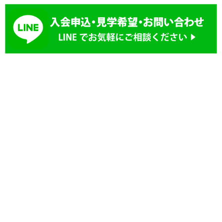
ゲ
ー
シ
ョ
ン
誠道空手連盟可茂地区実戦空手連盟
誠道会館
〒509-0208
可児支部
可児市川合北2丁目
MAP
川合区民館