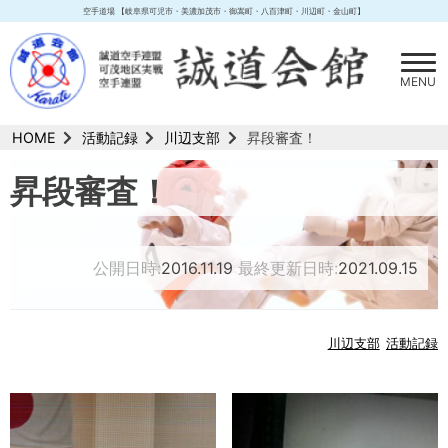
Skip
空手道場 【岐阜県可児市・美濃加茂市・御嵩町・八百津町・川辺町・金山町】
to
content
MENU
HOME
活動記録
川辺支部
昇段審査！
昇段審査！
公開日時:
2016.11.19
最終更新日時:
2021.09.15
川辺支部
活動記録