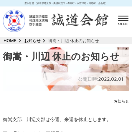
Skip
空手道場 【岐阜県可児市・美濃加茂市・御嵩町・八百津町・川辺町・金山町】
to
content
MENU
HOME
お知らせ
御嵩・川辺 休止のお知らせ
御嵩・川辺 休止のお知らせ
公開日時:
2022.02.01
お知らせ
御嵩支部、川辺支部は今週、来週を休止とします。