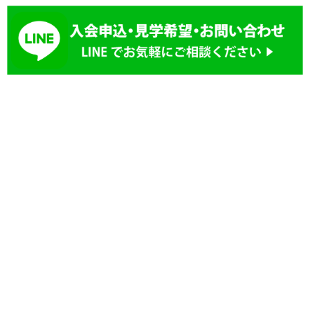
ゲ
ー
シ
ョ
ン
誠道空手連盟可茂地区実戦空手連盟
誠道会館
〒509-0208
可児支部
可児市川合北2丁目
MAP
川合区民館