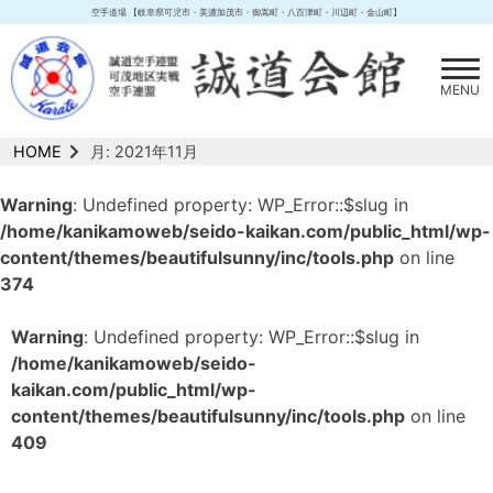
Skip
空手道場 【岐阜県可児市・美濃加茂市・御嵩町・八百津町・川辺町・金山町】
to
content
MENU
HOME
月:
2021年11月
Warning
: Undefined property: WP_Error::$slug in
/home/kanikamoweb/seido-kaikan.com/public_html/wp-
content/themes/beautifulsunny/inc/tools.php
on line
374
Warning
: Undefined property: WP_Error::$slug in
/home/kanikamoweb/seido-
kaikan.com/public_html/wp-
content/themes/beautifulsunny/inc/tools.php
on line
409